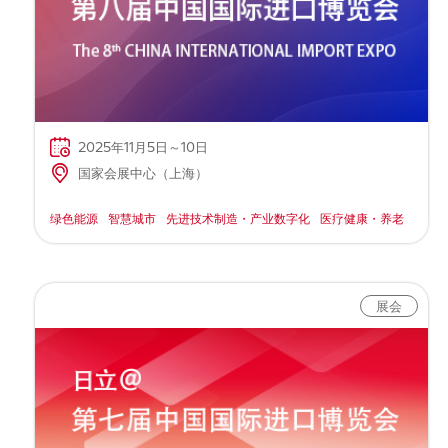
Global Network
组织管理
楼宇系统
可持续发展报告
2025年11月5日～10日
国家会展中心（上海）
绿色能源
智慧城市
先进技术制造・产业数字化
医疗健康・养老
展会