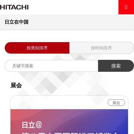
首页
关于日立
社会创新交流活动
社会创新交流活动
日立在中国
产品及解决方案
第八届中国国际进口博览会
关于日立
产品及解决方案
点击详情
按类别排序
按时间排序
洞察
关于日立
数字系统及服务
可持续发展
洞察
全球日立
能源
展会
新闻中心
可持续发展
日立中国
洞察
轨道交通
展会
中国 / ZH
新闻中心
环境
日立触角
产业互联
联系我们
日立在中国·e通讯
社会
中文
医疗健康