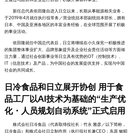
新任总代表依田隆自进入日立以来，长期从事能源相关业务，
于2019年4月就任执行役常务／营业统括本部副统括本部长，拥有
日本、中国及亚洲各地区的丰富业务经验，在全球范围开展了积极
的事业活动。
依田隆就任中国总代表后，日立将继续在小久保宪一积极推进
的集团整体事业扩大、品牌形象提升及企业社会责任活动等方面倾
注力量，通过社会创新事业等日立具有优势的OT（控制技术）、
IT（信息技术）及产品，为中国社会的发展提供支持，实现与中国
社会的共同成长。
日冷食品和日立展开协创 用于食
品工厂以AI技术为基础的“生产优
化・人员规划自动系统”正式启用
株式会社日冷食品（代表取缔役社长：竹永 雅彦／以下简称，
日冷食品）和株式会社日立制作所（执行役社长兼CEO：东原 敏昭