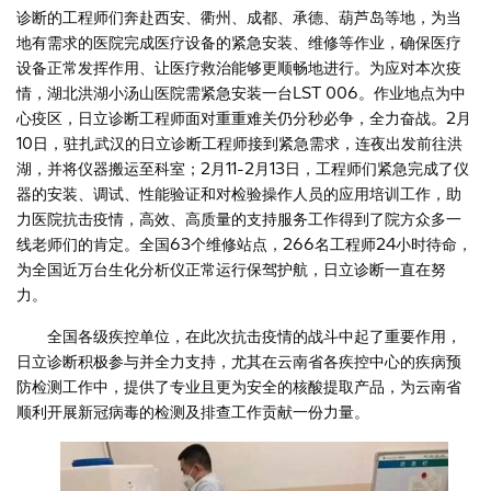
诊断的工程师们奔赴西安、衢州、成都、承德、葫芦岛等地，为当
地有需求的医院完成医疗设备的紧急安装、维修等作业，确保医疗
设备正常发挥作用、让医疗救治能够更顺畅地进行。为应对本次疫
情，湖北洪湖小汤山医院需紧急安装一台LST 006。作业地点为中
心疫区，日立诊断工程师面对重重难关仍分秒必争，全力奋战。2月
10日，驻扎武汉的日立诊断工程师接到紧急需求，连夜出发前往洪
湖，并将仪器搬运至科室；2月11-2月13日，工程师们紧急完成了仪
器的安装、调试、性能验证和对检验操作人员的应用培训工作，助
力医院抗击疫情，高效、高质量的支持服务工作得到了院方众多一
线老师们的肯定。全国63个维修站点，266名工程师24小时待命，
为全国近万台生化分析仪正常运行保驾护航，日立诊断一直在努
力。
全国各级疾控单位，在此次抗击疫情的战斗中起了重要作用，
日立诊断积极参与并全力支持，尤其在云南省各疾控中心的疾病预
防检测工作中，提供了专业且更为安全的核酸提取产品，为云南省
顺利开展新冠病毒的检测及排查工作贡献一份力量。