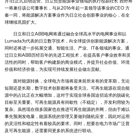
月1日正式启动运营。日立负责能源事业领域的执行役副社长 西野寿
一将兼任该公司董事长，与从2016年起一直领导该事业的CEO 方
秦一同，将能源解决方案事业作为日立社会创新事业的核心，在全
球继续巩固扩大。
日立和日立ABB电网将通过融合全球高水平的电网事业和以
Lumada为代表的日立数字技术，向全球提供创新能源解决方案，
同时还将进一步拓展交通、智能生活、产业、IT各领域的事业。通
过日立和ABB历经百年的先进工程技术，在提高客户事业效率和灵
活性的同时，帮助客户构建新的商业模式，并提升社会价值、环境
价值和经济价值，为实现可持续发展社会做出贡献。
面对能源转换，全球电力市场将迎来前所未有的变革期，无论
短期还是长期，数字技术创新都将备受关注。可再生能源在混合能
源中的占比正在大幅增加，这对于实现全球各国迫切追求的脱碳化
目标至关重要。可再生能源具有间歇性（不稳定），开发利用较为
复杂。虽然现在很多国家也在推进可再生能源的并网，但由于难以
事先预测发电量，能源系统的管理又要做到随机应变，因此对运用
的灵活性和稳定性有着较高的要求。同时，想要在电力市场广泛普
及可再生能源，还需要同更多的系统进行联动。