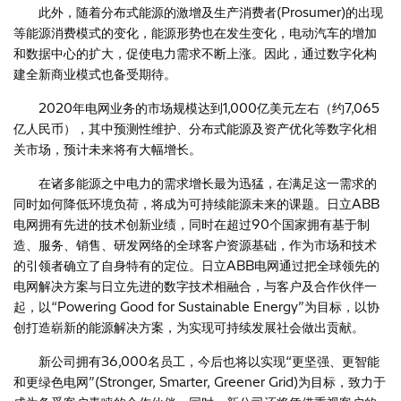
此外，随着分布式能源的激增及生产消费者(Prosumer)的出现
等能源消费模式的变化，能源形势也在发生变化，电动汽车的增加
和数据中心的扩大，促使电力需求不断上涨。因此，通过数字化构
建全新商业模式也备受期待。
2020年电网业务的市场规模达到1,000亿美元左右（约7,065
亿人民币），其中预测性维护、分布式能源及资产优化等数字化相
关市场，预计未来将有大幅增长。
在诸多能源之中电力的需求增长最为迅猛，在满足这一需求的
同时如何降低环境负荷，将成为可持续能源未来的课题。日立ABB
电网拥有先进的技术创新业绩，同时在超过90个国家拥有基于制
造、服务、销售、研发网络的全球客户资源基础，作为市场和技术
的引领者确立了自身特有的定位。日立ABB电网通过把全球领先的
电网解决方案与日立先进的数字技术相融合，与客户及合作伙伴一
起，以“Powering Good for Sustainable Energy”为目标，以协
创打造崭新的能源解决方案，为实现可持续发展社会做出贡献。
新公司拥有36,000名员工，今后也将以实现“更坚强、更智能
和更绿色电网”(Stronger, Smarter, Greener Grid)为目标，致力于