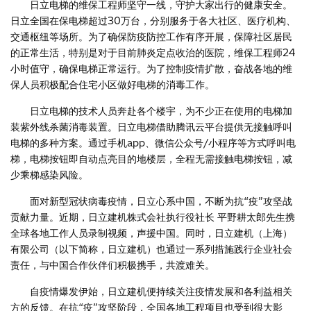
日立电梯的维保工程师坚守一线，守护大家出行的健康安全。
日立全国在保电梯超过30万台，分别服务于各大社区、医疗机构、
交通枢纽等场所。为了确保防疫防控工作有序开展，保障社区居民
的正常生活，特别是对于目前肺炎定点收治的医院，维保工程师24
小时值守，确保电梯正常运行。为了控制疫情扩散，奋战各地的维
保人员积极配合住宅小区做好电梯的消毒工作。
日立电梯的技术人员奔赴各个楼宇，为不少正在使用的电梯加
装紫外线杀菌消毒装置。日立电梯借助腾讯云平台提供无接触呼叫
电梯的多种方案。通过手机app、微信公众号/小程序等方式呼叫电
梯，电梯按钮即自动点亮目的地楼层，全程无需接触电梯按钮，减
少乘梯感染风险。
面对新型冠状病毒疫情，日立心系中国，不断为抗“疫”攻坚战
贡献力量。近期，日立建机株式会社执行役社长 平野耕太郎先生携
全球各地工作人员录制视频，声援中国。同时，日立建机（上海）
有限公司（以下简称，日立建机）也通过一系列措施践行企业社会
责任，与中国合作伙伴们积极携手，共渡难关。
自疫情爆发伊始，日立建机便持续关注疫情发展和各利益相关
方的反馈。在抗“疫”攻坚阶段，全国各地工程项目也受到很大影