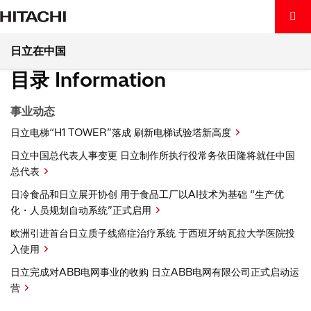
首页
新闻中心
e通讯
e通讯 No.43
e通讯 No.43
日立在中国
产品及解决方案
目录 Information
关于日立
产品及解决方案
事业动态
洞察
关于日立
数字系统及服务
日立电梯“H1 TOWER”落成 刷新电梯试验塔新高度
日立中国总代表人事变更 日立制作所执行役常务依田隆将就任中国
可持续发展
洞察
全球日立
能源
总代表
日冷食品和日立展开协创 用于食品工厂以AI技术为基础 “生产优
新闻中心
可持续发展
日立中国
洞察
轨道交通
化・人员规划自动系统”正式启用
欧洲引进首台日立质子线癌症治疗系统 于西班牙纳瓦拉大学医院投
中国 / ZH
新闻中心
环境
日立触角
入使用
产业互联
日立完成对ABB电网事业的收购 日立ABB电网有限公司正式启动运
联系我们
日立在中国·e通讯
社会
中文
营
医疗健康