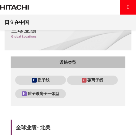
首页
产品&服务
粒子线治疗系统
全球业绩
日立在中国
产品及解决方案
关于日立
产品及解决方案
洞察
关于日立
数字系统及服务
设施类型
可持续发展
洞察
全球日立
能源
质子线
碳离子线
P
C
新闻中心
可持续发展
日立中国
洞察
轨道交通
质子碳离子一体型
H
中国 / ZH
新闻中心
环境
日立触角
产业互联
联系我们
日立在中国·e通讯
社会
中文
医疗健康
全球业绩- 北美