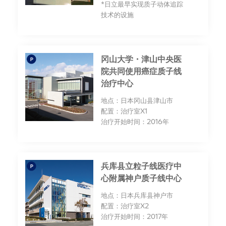
*日立最早实现质子动体追踪
技术的设施
冈山大学・津山中央医
院共同使用癌症质子线
治疗中心
地点：日本冈山县津山市
配置：治疗室X1
治疗开始时间：2016年
兵库县立粒子线医疗中
心附属神户质子线中心
地点：日本兵库县神户市
配置：治疗室X2
治疗开始时间：2017年