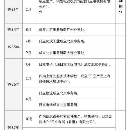
成立生产、销售电视机的“福建日立电视机有限
Global Network
组织管理
公司”。
楼宇系统
1981年
2月
*1
*1
可持续发展报告
1984年
8月
成立北京事务所驻广州办事处。
7月
日立化成工业成立北京事务所。
1985年
9月
成立北京事务所驻大连办事处。
1月
日立电子（现日立国际电气）成立北京事务所。
作为上海的服务技术学校，成立“日立产品上海
2月
维修技术培训中心”。
1986年
日立物流成立北京事务所。
4月
日立电线成立北京事务所。
作为信息设备的零部件生产、销售基地，日立金
10月
属成立“日立金属（香港）有限公司”。
1987年