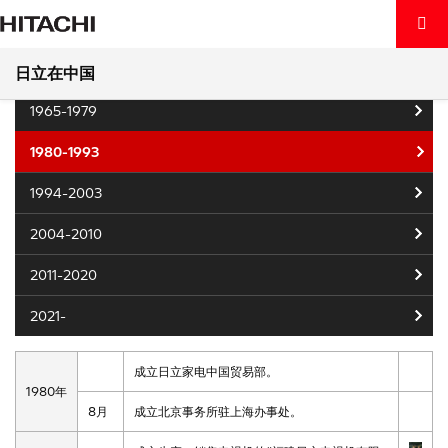
首页
关于日立
日立在中国
日立中国历史
日立中国历史 (1980-1993)
日立在中国
产品及解决方案
1965-1979
关于日立
产品及解决方案
1980-1993
洞察
关于日立
数字系统及服务
1994-2003
2004-2010
可持续发展
洞察
全球日立
能源
2011-2020
新闻中心
可持续发展
日立中国
洞察
轨道交通
2021-
中国 / ZH
新闻中心
环境
日立触角
产业互联
成立日立家电中国贸易部。
1980年
联系我们
日立在中国·e通讯
社会
中文
8月
成立北京事务所驻上海办事处。
医疗健康